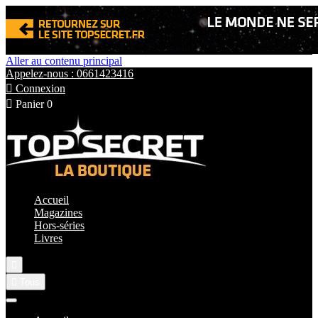
Aller au contenu principal
Appelez-nous : 0661423416

Connexion

Panier
0
Accueil
Magazines
Hors-séries
Livres


Tous