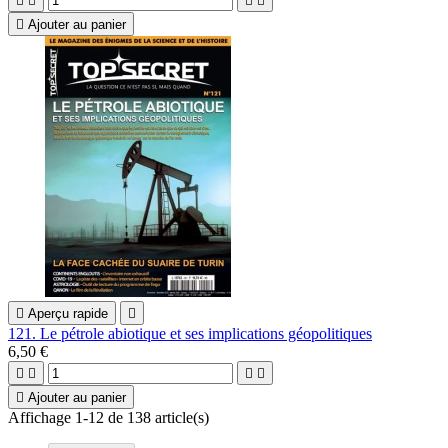





Ajouter au panier

Aperçu rapide

121. Le pétrole abiotique et ses implications géopolitiques
6,50 €





Ajouter au panier
Affichage 1-12 de 138 article(s)