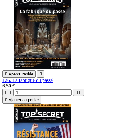

Aperçu rapide

126. La fabrique du passé
6,50 €





Ajouter au panier