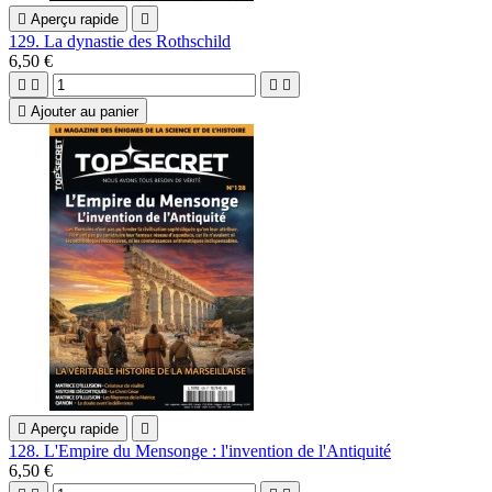

Aperçu rapide

129. La dynastie des Rothschild
6,50 €





Ajouter au panier

Aperçu rapide

128. L'Empire du Mensonge : l'invention de l'Antiquité
6,50 €