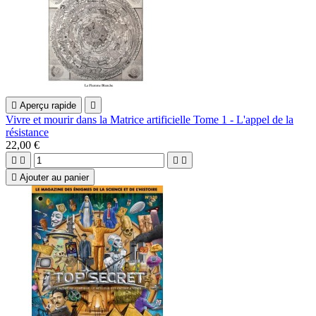

Aperçu rapide

Vivre et mourir dans la Matrice artificielle Tome 1 - L'appel de la
résistance
22,00 €





Ajouter au panier