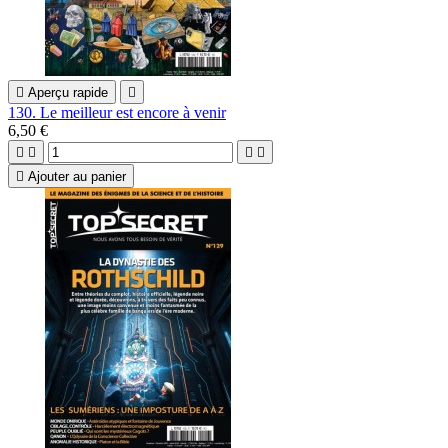

Aperçu rapide

130. Le meilleur est encore à venir
6,50 €





Ajouter au panier