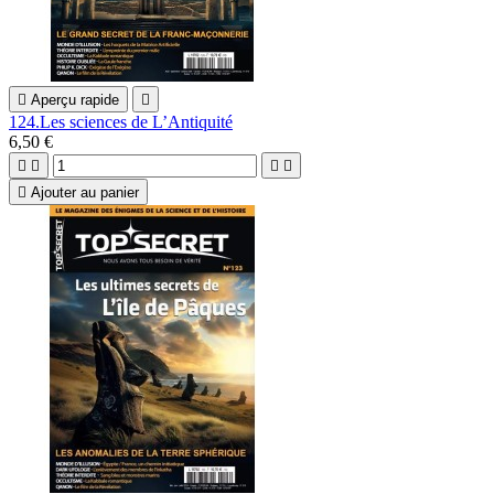

Aperçu rapide

124.Les sciences de L’Antiquité
6,50 €





Ajouter au panier