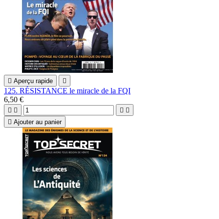

Aperçu rapide

125. RÉSISTANCE le miracle de la FQI
6,50 €





Ajouter au panier