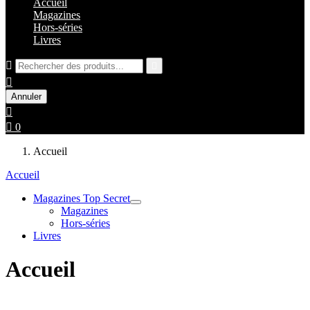
Accueil
Magazines
Hors-séries
Livres



Annuler


0
Accueil
Accueil
Magazines Top Secret
Magazines
Hors-séries
Livres
Accueil