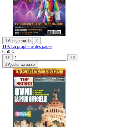

Aperçu rapide

119. La prophétie des papes
6,50 €





Ajouter au panier