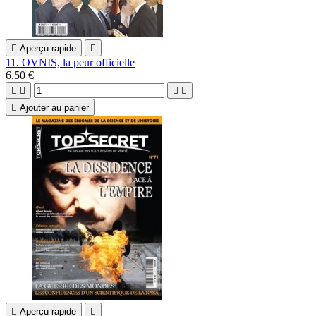

Aperçu rapide

11. OVNIS, la peur officielle
6,50 €





Ajouter au panier

Aperçu rapide
