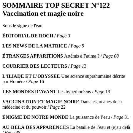
SOMMAIRE TOP SECRET N°122
Vaccination et magie noire
Sous le signe de l'eau
ÉDITORIAL DE ROCH /
Page 3
LES NEWS DE LA MATRICE /
Page 5
ÉTRANGES APPARITIONS
Artémis à Fatima ? /
Page 08
COURRIER DES LECTEURS /
Page 1
3
L’ILIADE ET L’ODYSSÉE
Une science suprahumaine décrite
par Homère /
Page
16
LES MONDES D’AVANT
Les hyperboréens /
Page
19
VACCINATION ET MAGIE NOIRE
Dans les arcanes de la
médecine et du pouvoir /
Page
22
ÉNIGME DE NOTRE MONDE
La puissance de l’eau /
Page
31
AU-DELÀ DES APPARENCES
La bataille de l’eau et (e)au-delà
/
Page
38