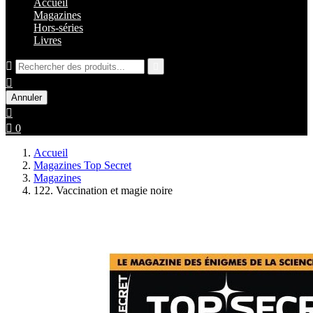
Accueil
Magazines
Hors-séries
Livres



Annuler


0
Accueil
Magazines Top Secret
Magazines
122. Vaccination et magie noire