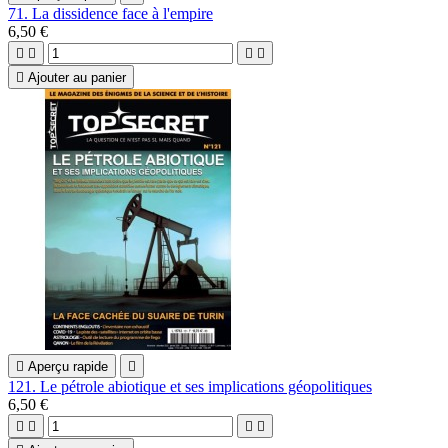
71. La dissidence face à l'empire
6,50 €





Ajouter au panier

Aperçu rapide

121. Le pétrole abiotique et ses implications géopolitiques
6,50 €



