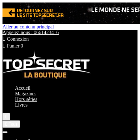
Aller au contenu principal
Appelez-nous : 0661423416

Connexion

Panier
0
Accueil
Magazines
Hors-séries
Livres


Tous