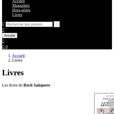
Accueil
Magazines
Hors-séries
Livres



Annuler


0
Accueil
Livres
Livres
Les livres de
Roch Saüquere