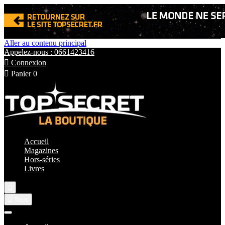
Aller au contenu principal
Appelez-nous : 0661423416

Connexion

Panier
0
Accueil
Magazines
Hors-séries
Livres


Tous