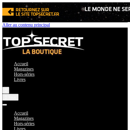
Aller au contenu principal
Accueil
Magazines
Hors-séries
Livres


Tous
Accueil
Magazines
Hors-séries
Livres