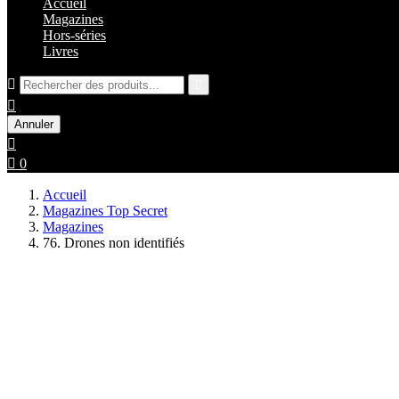
Accueil
Magazines
Hors-séries
Livres



Annuler


0
Accueil
Magazines Top Secret
Magazines
76. Drones non identifiés