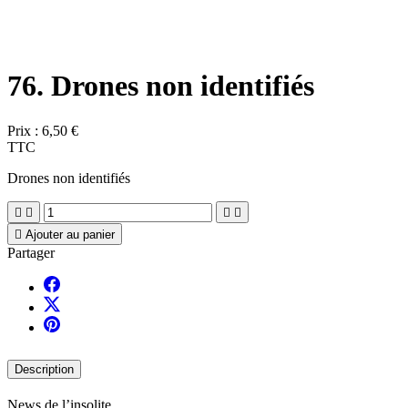
76. Drones non identifiés
Prix :
6,50 €
TTC
Drones non identifiés





Ajouter au panier
Partager
Description
News de l’insolite