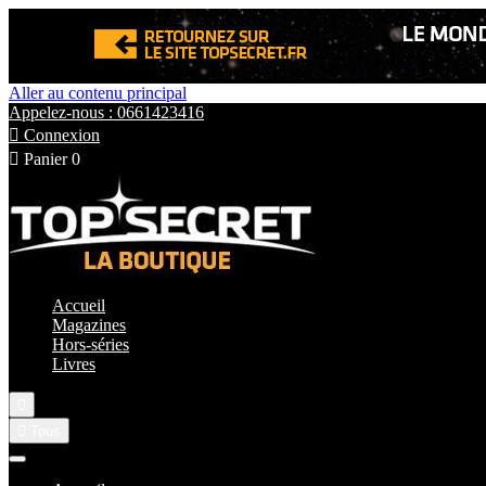
Aller au contenu principal
Appelez-nous : 0661423416

Connexion

Panier
0
Accueil
Magazines
Hors-séries
Livres


Tous