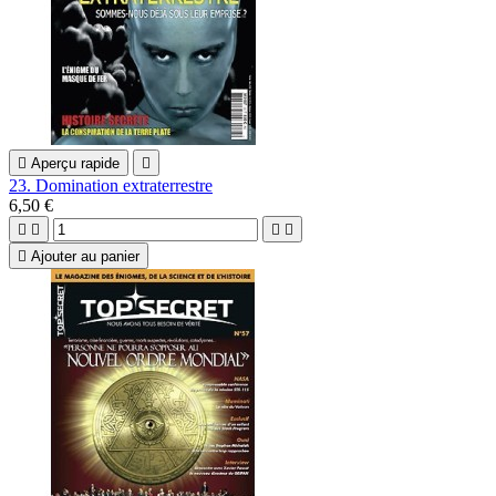

Aperçu rapide

23. Domination extraterrestre
6,50 €





Ajouter au panier