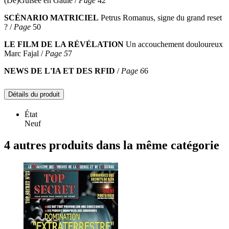
(Dé)Guisée en Gaule /
Page
42
SCÉNARIO MATRICIEL
Petrus Romanus, signe du grand reset
? /
Page
50
LE FILM DE LA RÉVÉLATION
Un accouchement douloureux
Marc Fajal /
Page 5
7
NEWS DE L'IA ET DES RFID
/
Page 6
6
Détails du produit
État
Neuf
4 autres produits dans la même catégorie