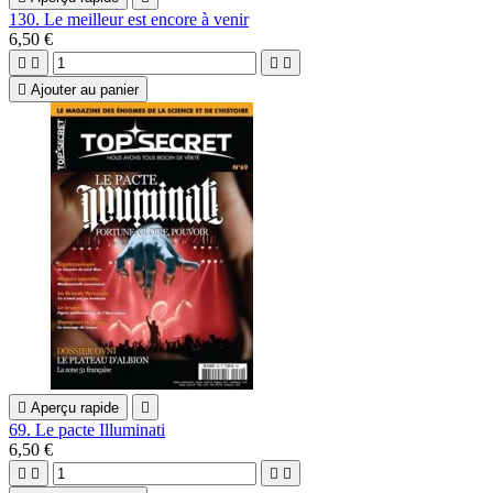
130. Le meilleur est encore à venir
6,50 €





Ajouter au panier

Aperçu rapide

69. Le pacte Illuminati
6,50 €



