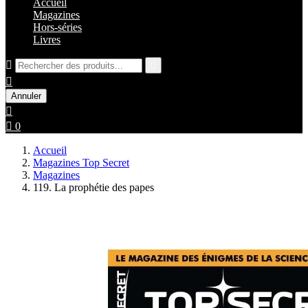
Accueil
Magazines
Hors-séries
Livres



Annuler


0
Accueil
Magazines Top Secret
Magazines
119. La prophétie des papes