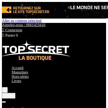
Aller au contenu principal
Appelez-nous : 0661423416

Connexion

Panier
0
Accueil
Magazines
Hors-séries
Livres


Tous