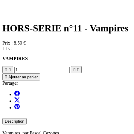
HORS-SERIE n°11 - Vampires
Prix :
8,50 €
TTC
VAMPIRES





Ajouter au panier
Partager
Description
Vampires, par Pascal Cazottes