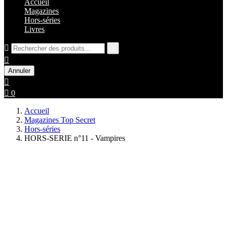
Accueil
Magazines
Hors-séries
Livres



Annuler


0
Accueil
Magazines Top Secret
Hors-séries
HORS-SERIE n°11 - Vampires