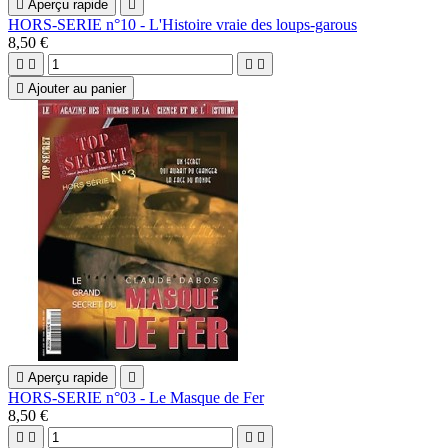

Aperçu rapide

HORS-SERIE n°10 - L'Histoire vraie des loups-garous
8,50 €





Ajouter au panier

Aperçu rapide

HORS-SERIE n°03 - Le Masque de Fer
8,50 €



