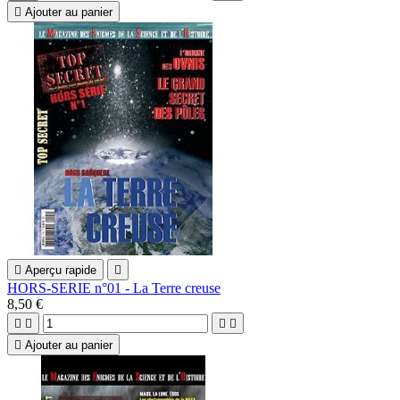

Ajouter au panier

Aperçu rapide

HORS-SERIE n°01 - La Terre creuse
8,50 €





Ajouter au panier