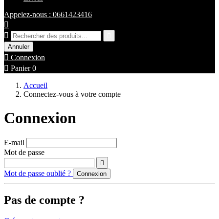
Appelez-nous : 0661423416



Annuler

Connexion

Panier
0
Accueil
Connectez-vous à votre compte
Connexion
E-mail
Mot de passe

Mot de passe oublié ?
Connexion
Pas de compte ?