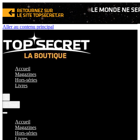
Aller au contenu principal
Accueil
Magazines
Hors-séries
Livres


Tous
Accueil
Magazines
Hors-séries
Livres